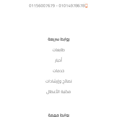
01014978678 - 01156007679
روابط سريعة
طابعات
أحبار
خدمات
نصائح وإرشادات
مكتبة الأعطال
روابط مهمة