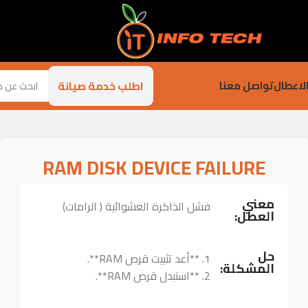
اطلب خدمة صيانة
لاعطال
تواصل معنا
RAM DISK DEVICE FAILURE
معني
فشل الذاكرة العشوائية ( الرامات)
العطل:
حل
1. **أعد تثبيت قرص RAM**.
المشكلة:
2. **استبدل قرص RAM**.