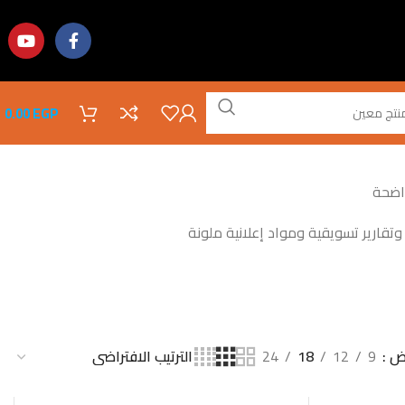
0.00
EGP
واضحة
تقارير تسويقية ومواد إعلانية ملونة
ض
9
12
18
24