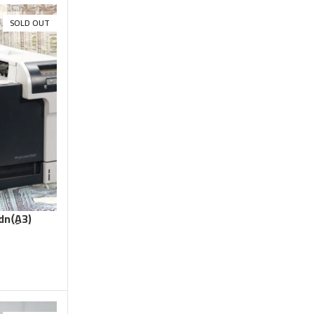
SOLD OUT
(A3)ِHP color laserjet cp5225dn
SOLD OUT