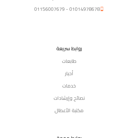
01014978678 - 01156007679
روابط سريعة
طابعات
أحبار
خدمات
نصائح وإرشادات
مكتبة الأعطال
روابط مهمة