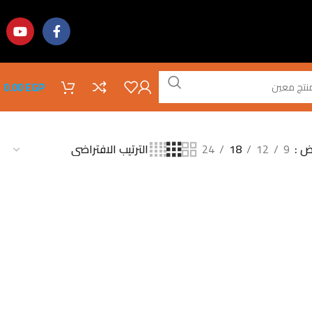
0.00
EGP
ض
9
12
18
24