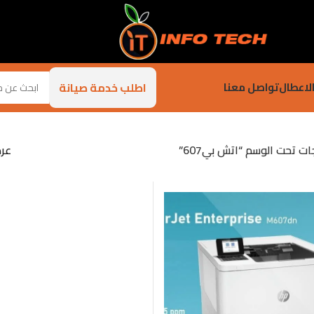
اطلب خدمة صيانة
لاعطال
تواصل معنا
ات تحت الوسم “اتش بي607”
عر