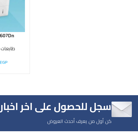
M607Dn
طابعات ل
EGP
سجل للحصول على اخر اخبارن
كن أول من يعرف أحدث العروض