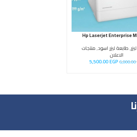
Hp Laserjet Enterprise 
يزر
,
طابعة ليزر اسود
,
منتجات
الاعلان
5,500.00
EGP
6,000.00
ا