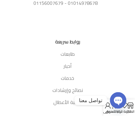
01014978678 - 01156007679
روابط سريعة
طابعات
أحبار
خدمات
نصائح وإرشادات
تواصل معنا
مكتبة الأعطال
0
المتجر
قائمة الرغبات
سلة التسوق
حسابى
Open chaty
روابط مهمة