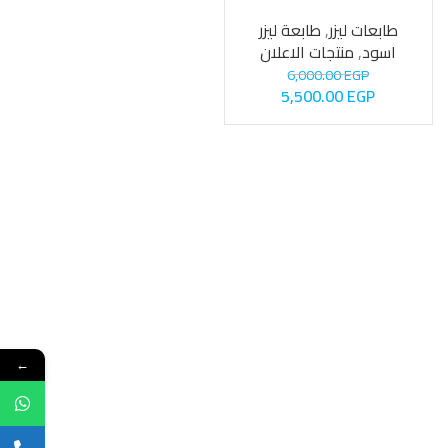
M607Dn
طابعات ليزر
,
طابعة ليزر
اسود
,
منتجات الاعلان
6,000.00
EGP
5,500.00
EGP
←