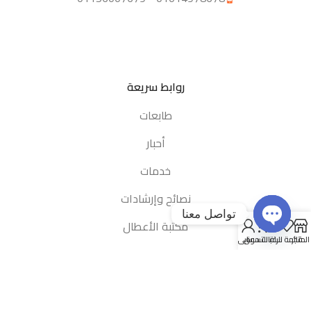
روابط سريعة
طابعات
أحبار
خدمات
نصائح وإرشادات
تواصل معنا
0
مكتبة الأعطال
المتجر
قائمة الرغبات
سلة التسوق
حسابى
Open chaty
روابط مهمة