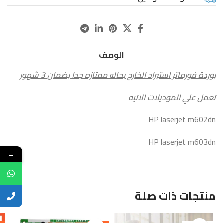
الوصف
بوردة فورماتر استيراد الخارج بحاله ممتازه جدا بضمان 3 شهور
تعمل علي الموديلات الاتيه
HP laserjet m602dn
HP laserjet m603dn
←
منتجات ذات صلة