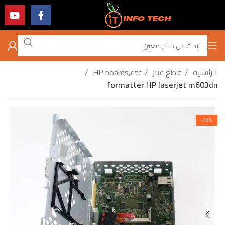
الرئيسية
قطع غيار
HP boards,etc
formatter HP laserjet m603dn
-33%