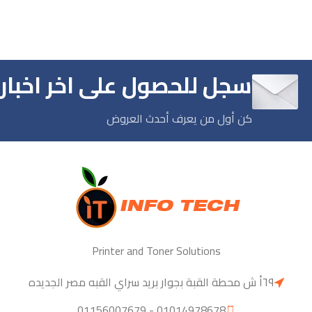
سجل للحصول على اخر اخبارن
كن أول من يعرف أحدث العروض
Printer and Toner Solutions
٦٩أ ش محطة القبة بجوار بريد سراي القبه مصر الجديده
01014978678 - 01156007679