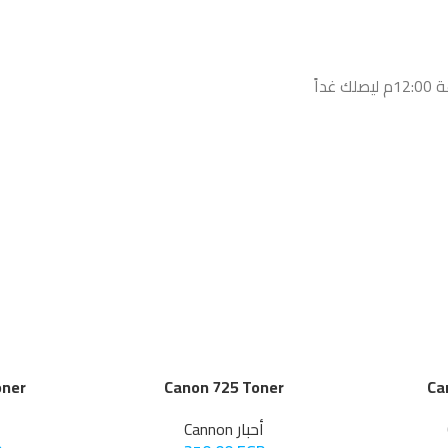
اً
oner
Canon 725 Toner
Ca
أحبار Cannon
أ