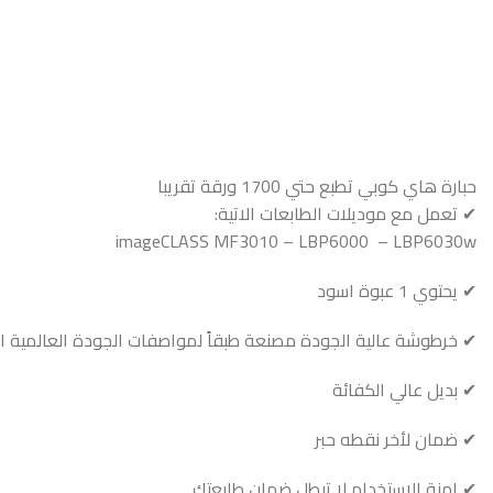
حبارة هاي كوبي تطبع حتي 1700 ورقة تقريبا
✔ تعمل مع موديلات الطابعات الاتية:
imageCLASS MF3010 – LBP6000 – LBP6030w
✔ يحتوي 1 عبوة اسود
✔ خرطوشة عالية الجودة مصنعة طبقاً لمواصفات الجودة العالمية ايزو 9001 و ايزو 1
✔ بديل عالي الكفائة
✔ ضمان لأخر نقطه حبر
✔ امنة الاستخدام لا تبطل ضمان طابعتك