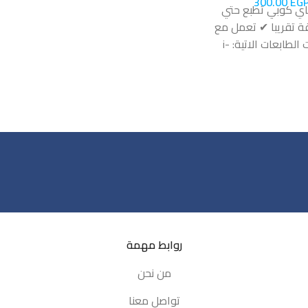
300.00
EG
اي كوبي تطبع حتي
 ورقة تقريبا ✔ تعمل مع
موديلات الطابعات الاتية: i-
SENSYS MF-4010 i
MF-4018 i-SENSYS
روابط مهمة
من نحن
تواصل معنا