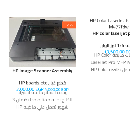
-25%
HP color laserjet
M477fdw
زر الوان
13,500.00
E
مواصفات طابعة HP Color
LaserJet Pro MFP
بشكل مفصل طابعة HP Color
HP Image Scanner Assembly
LaserJet Pro MFP
M680 Series‏
قطع غيار
,
HP boards,etc
 ليزر ملونة متعددة
3,000.00
EGP
4,000.00
EGP
ممة لتلبية احتياجات
وحده اسكانر كامله استيراد
الصغيرة والشركات.
الخارج بحاله ممتازه جدا بضمان 3
 الطابعة بين سرعة
شهور تعمل علي ماكينه HP
العالية وجودة الصور
color laserjet m680mfp
ما يجعلها خيارًا مثاليًا
ين الذين يبحثون عن