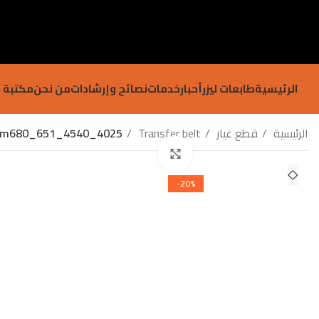
الرئيسية
طابعات ليزر
أحبار
خدمات
نصائح وإرشادات
من نحن
مكتبة ا
الرئيسية
قطع غيار
Transfer belt
HP m680_651_4540_4025
Click to enlarge
-20%