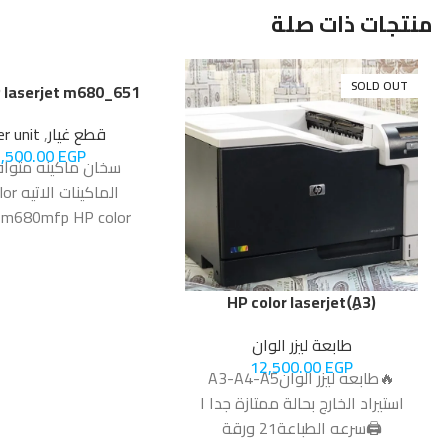
منتجات ذات صلة
SOLD OUT
 laserjet m680_651
قطع غيار
,
r unit
2,500.00
EGP
سخان ماكينه متوا
الماكينا
t m680mfp HP color
651dn
اوريجينال استيراد الخا
ممتازه
(A3)ِHP color laserjet
cp5225dn
طابعة ليزر الوان
12,500.00
EGP
🔥طابعه ليزر الوانA3-A4-A5
استيراد الخارج بحالة ممتازة جدا ا
🖨️سرعه الطباعة21 ورقة