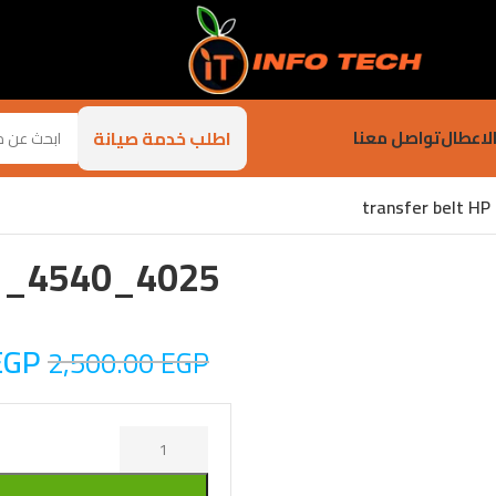
اطلب خدمة صيانة
لاعطال
تواصل معنا
transfer belt 
51_4540_4025
EGP
2,500.00
EGP