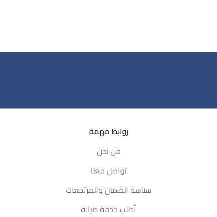
ي وميزات متقدمة.
رئيسية: * سرعة طباعة
حقق سرعة طباعة تصل
 28 صفحة في الدقيقة لكل
ض والأسود والألوان،
إنجاز المهام بسرعة
جودة طباعة استثنائية:
تتميز بدقة طباعة تصل إلى 600 ×
طة في البوصة، مع خيار
تحسينها إلى 38400 × 600 نقطة
وصة، مما يوفر لك
روابط مهمة
اضحة ونقية. * مهام
من نحن
الإضافة إلى الطباعة،
تخدام هذه الطابعة
تواصل معنا
لمسح والفاكس، مما
لاً شاملاً لاحتياجات
سياسة الضمان والمرتجعات
* شاشة لمس ملونة:
أطلب خدمة صيانة
اشة لمس ملونة بحجم