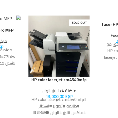
SOLD OUT
fuser HP
 pro MFP
Fuse
ماكينة 1x4 لي
فق مع
GP
ت الاتيه HP color
 M477fdw
laserje
laserjet m السخان
 M477fdw
رج بحاله
هي طابعة
HP color laserjet cm4540mfp
الوظائف مص
المكاتب 
ماكينة 1x4 ليزر الوان
تجمع هذه
13,000.00
EGP
#HP color laserjet cm4540mfp
الطباعة 
#طابعه #تصوير #اسكانر
الممتازة، م
#فاكس #ليزر #الوان ⚫🔵🟡🔴
للمستخدم