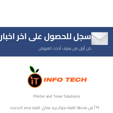
بالدقيقة 🖨️كارت نتتورك للتوصيل
بالشبكة 🖨️وحده دوبلكس
للطباعه عالوجهين 🖨️4حبارات
تطبع حتي 30000 ورقة
سجل للحصول على اخر اخبارن
كن أول من يعرف أحدث العروض
Printer and Toner Solutions
٦٩أ ش محطة القبة بجوار بريد سراي القبه مصر الجديده